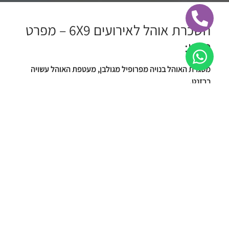
השכרת אוהל לאירועים 6X9 – מפרט
טכני:
מסגרת האוהל בנויה מפרופיל מגולבן, מעטפת האוהל עשויה
ברזנט.
באוהל ארבע דלתות הניתנות לפתיחה מהירה.
האוהל מוגן מפני חדירת מים ושמש.
מידות האוהל: 9 על 6 מטרים מרובעים.
האוהל גדול ומיועד לשימוש של עד 100 אנשים בישיבה סביב
שולחנות.
זמן הרכבת האוהל כארבע שעות.
הזמינו עכשיו!