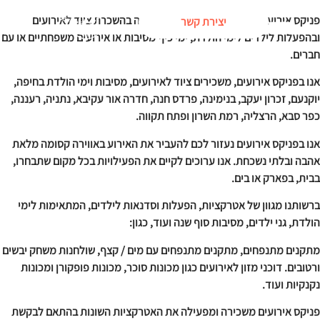
פניקס אירועים נמצאת בפרדס חנה ומתמחה בהשכרת ציוד לאירועים
יצירת קשר
ובהפעלות לילדים לימי הולדת, ימי כיף מסיבות או אירועים משפחתיים או עם
חברים.
אנו בפניקס אירועים, משכירים ציוד לאירועים, מסיבות וימי הולדת בחיפה,
יוקנעם, זכרון יעקב, בנימינה, פרדס חנה, חדרה אור עקיבא, נתניה, רעננה,
כפר סבא, הרצליה, רמת השרון ופתח תקווה.
אנו בפניקס אירועים נעזור לכם להעביר את האירוע באווירה קסומה מלאת
אהבה ובלתי נשכחת. אנו ערוכים לקיים את הפעילויות בכל מקום שתבחרו,
בבית, בפארק או בים.
ברשותנו מגוון של אטרקציות, הפעלות וסדנאות לילדים, המתאימות לימי
הולדת, גני ילדים, מסיבות סוף שנה ועוד, כגון:
מתקנים מתנפחים, מתקנים מתנפחים עם מים / קצף, שולחנות משחק יבשים
ורטובים. דוכני מזון לאירועים כגון מכונות סוכר, מכונות פופקורן ומכונות
נקנקיות ועוד.
פניקס אירועים משכירה ומפעילה את האטרקציות השונות בהתאם לבקשת