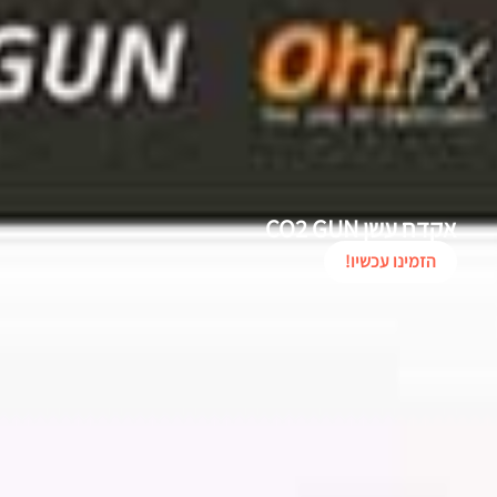
אקדח עשן CO2 GUN
הזמינו עכשיו!