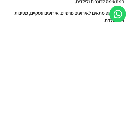
המתאימה לבוגרים ולילדים.
דוכן צ'יפס מתאים לאירועים פרטיים, אירועים עסקיים, מסיבות
וימי הולדת.
אוהבים צ'יפס?
בפניקס אירועים אנו מכינים את הצ'יפס על המקום ומגישים אותו
עם מבחר רטבים.
ניתן לשלב דוכני מזון נוספים כגון בר סלטים, דוכני משקאות
ודוכני קינוחים.
הזמינו עכשיו!
תמונות של דוכן טורטיות