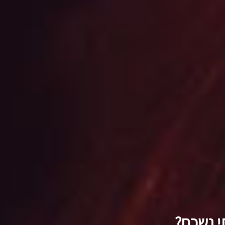
י נשכח?