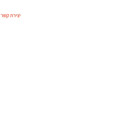
רועים
מתקנים מתנפחים
דוכני מזון לאירועים
יצירת קשר