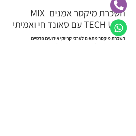
השכרת מיקסר אמנים MIX-
TECH USB עם סאונד חי ואמיתי
השכרת מיקסר מתאים לערבי קריוקי אירועים פרטיים
משפחתיים קהילתיים, מסיבות וימי הולדת
בנוסף ניתן להשכיר:
גנרטורים להשכרה
,
השכרת אוהלים
, כסאות
שולחנות ועוד.
מיקסר אמנים – מפרט טכני
דגם: MT-4
אפקטים (אקו…): יש
ערוצים (ברוטו): 6 ערוצים
ערוצים (נטו): 4 ערוצים