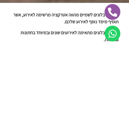
הפרחת בלונים לשמיים מהווה אטרקציה מרשימה לאירוע, אשר
תוסיף מימד נוסף לאירוע שלכם.
הפרחת בלונים מתאימה לאירועים שונים ובמיוחד בחתונות
ובחופות.
ניתן להפריח בלונים ביום (בלונים צבעוניים) ובלילה (בלונים
לבנים), את הבלונים ניתן להפריח בכמה דרכים, וזאת על פי
בחירתכם.
הפרחת בלונים באמצעות המוזמנים, הפרחת בלונים בזרים
והפרחת בלונים מרשתות.
אנחנו בפניקס אירועים עובדים עם בלונים מחומרי גלם איכותים.
לפרטים נוספים על הפרחת בלונים באירועים
התקשרו עכשיו:
0544565706
הזמינו עכשיו!